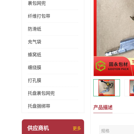
裹包网兜
纤维打包带
防滑纸
充气袋
蜂窝纸
缠绕膜
打孔膜
托盘裹包网兜
托盘捆绑带
产品描述
供应商机
更多
规格