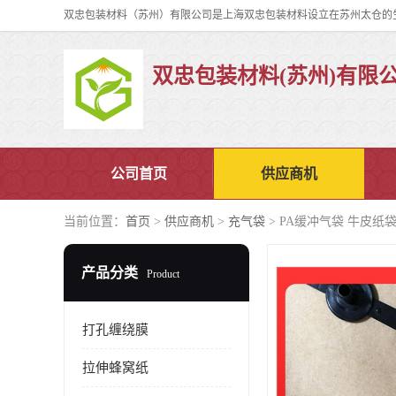
双忠包装材料(苏州)有限
公司首页
供应商机
当前位置：
首页
>
供应商机
>
充气袋
> PA缓冲气袋 牛皮纸
产品分类
Product
打孔缠绕膜
拉伸蜂窝纸