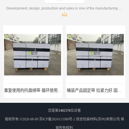
Development, design, production and sales in one of the manufacturing enterprises
桶装产品固定带 拉紧力好 固永包材
托盘运输网兜 固永包材
您是第
1402376
位访客
版权所有 ©2026-08-09
苏ICP备2024113386号-2
双忠包装材料(苏州)有限公司
保
留所有权利.