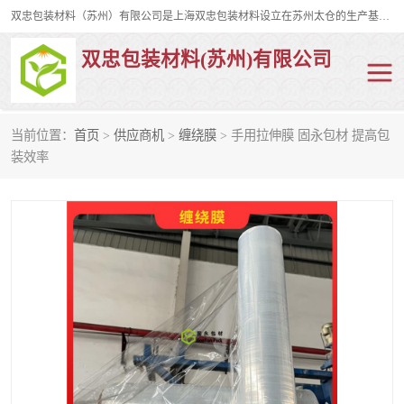
双忠包装材料（苏州）有限公司是上海双忠包装材料设立在苏州太仓的生产基地，占地约2万平米，产品主要有打孔缠绕膜，拉伸蜂窝纸，集装箱充气袋，滑托板，打包带，裹包网兜，防滑纸等箱体和托盘的运输和保护性包材。固永包材®，GooYon Pack®，是我们保护性包装材料的专属品牌。
双忠包装材料(苏州)有限公司
当前位置：
首页
>
供应商机
>
缠绕膜
> 手用拉伸膜 固永包材 提高包
打孔缠绕膜
拉伸蜂窝纸
装效率
裹包网兜
纤维打包带
防滑纸
充气袋
蜂窝纸
缠绕膜
打孔膜
托盘裹包网兜
托盘捆绑带