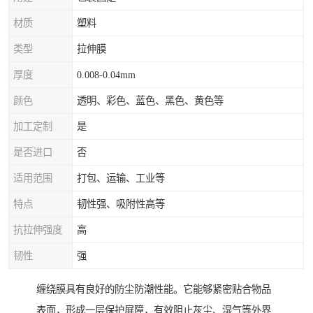
材质
塑料
类型
拉伸膜
厚度
0.008-0.04mm
颜色
透明、彩色、蓝色、黑色、黄色等
加工定制
是
是否进口
否
适用范围
打包、运输、工业等
特点
韧性强、吸附性高等
抗拉伸强度
高
韧性
强
缠绕膜具有良好的防尘防潮性能。它能够紧密贴合物品
表面，形成一层保护屏障，有效阻止灰尘、湿气等外界