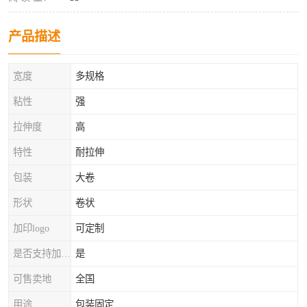
产品描述
宽度
多规格
粘性
强
拉伸度
高
特性
耐拉伸
包装
大卷
形状
卷状
加印logo
可定制
是否支持加工定制
是
可售卖地
全国
用途
包装固定