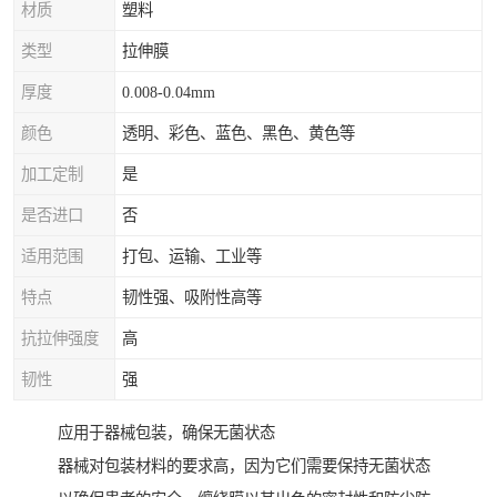
材质
塑料
类型
拉伸膜
厚度
0.008-0.04mm
颜色
透明、彩色、蓝色、黑色、黄色等
加工定制
是
是否进口
否
适用范围
打包、运输、工业等
特点
韧性强、吸附性高等
抗拉伸强度
高
韧性
强
应用于器械包装，确保无菌状态
器械对包装材料的要求高，因为它们需要保持无菌状态