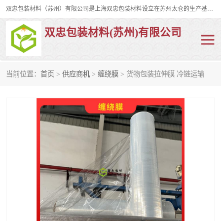
双忠包装材料（苏州）有限公司是上海双忠包装材料设立在苏州太仓的生产基地，占地约2万平米，产品主要有打孔缠绕膜，拉伸蜂窝纸，集装箱充气袋，滑托板，打包带，裹包网兜，防滑纸等箱体和托盘的运输和保护性包材。固永包材®，GooYon Pack®，是我们保护性包装材料的专属品牌。
双忠包装材料(苏州)有限公司
当前位置：
首页
>
供应商机
>
缠绕膜
> 货物包装拉伸膜 冷链运输
打孔缠绕膜
拉伸蜂窝纸
裹包网兜
纤维打包带
防滑纸
充气袋
蜂窝纸
缠绕膜
打孔膜
托盘裹包网兜
托盘捆绑带