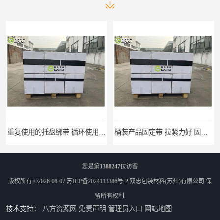
重复使用的托盘绑带 循环使用 固永包材
桶装产品固定带 拉紧力好 固永包材
您是第
1388247
位访客
版权所有 ©2026-08-07
苏ICP备2024113386号-2
双忠包装材料(苏州)有限公司
保
留所有权利.
技术支持：
八方资源网
免责声明
管理员入口
网站地图