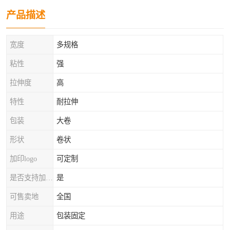
产品描述
宽度
多规格
粘性
强
拉伸度
高
特性
耐拉伸
包装
大卷
形状
卷状
加印logo
可定制
是否支持加工定制
是
可售卖地
全国
用途
包装固定