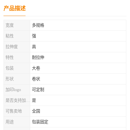
产品描述
宽度
多规格
粘性
强
拉伸度
高
特性
耐拉伸
包装
大卷
形状
卷状
加印logo
可定制
是否支持加工定制
是
可售卖地
全国
用途
包装固定