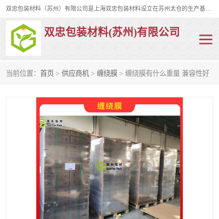
双忠包装材料（苏州）有限公司是上海双忠包装材料设立在苏州太仓的生产基地，占地约2万平米，产品主要有打孔缠绕膜，拉伸蜂窝纸，集装箱充气袋，滑托板，打包带，裹包网兜，防滑纸等箱体和托盘的运输和保护性包材。固永包材®，GooYon Pack®，是我们保护性包装材料的专属品牌。
双忠包装材料(苏州)有限公司
当前位置：
首页
>
供应商机
>
缠绕膜
> 缠绕膜有什么重量 兼容性好
打孔缠绕膜
拉伸蜂窝纸
裹包网兜
纤维打包带
防滑纸
充气袋
蜂窝纸
缠绕膜
打孔膜
托盘裹包网兜
托盘捆绑带