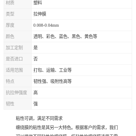
材质
塑料
类型
拉伸膜
厚度
0.008-0.04mm
颜色
透明、彩色、蓝色、黑色、黄色等
加工定制
是
是否进口
否
适用范围
打包、运输、工业等
特点
韧性强、吸附性高等
抗拉伸强度
高
韧性
强
粘性可调，满足不同需求
缠绕膜的粘性是其另一大特色。根据客户的需求，我们