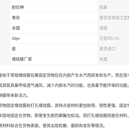
耐拉伸
包装
卷状
是否支持加工定
全国
用途
lldpe
可否印LOG
是
是否进口
缠绕膜厂家
长度
是始于常规缠绕膜包裹固定货物后在内部产生水汽而研发和生产。而在现
说其既具备呼吸透气通风，减少内部水汽的功能，也具备节能环保的功能
伸膜带来新活力。
货物固定缠绕膜和打孔缠绕膜，其特点是材料更加耐用、韧性更强、固定
牢固地固定住货物，即使发生剧烈颠簸也松动。而打孔缠绕膜则是在材料
将材料贴合在货物表面，使其出现松散、磨损和变形等情况。