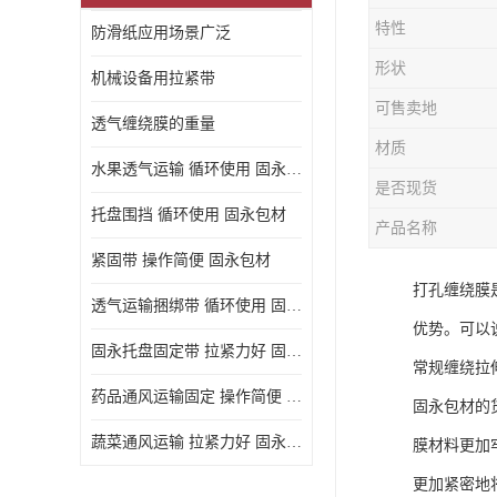
特性
防滑纸应用场景广泛
形状
机械设备用拉紧带
可售卖地
透气缠绕膜的重量
材质
水果透气运输 循环使用 固永包材
是否现货
托盘围挡 循环使用 固永包材
产品名称
紧固带 操作简便 固永包材
打孔缠绕膜
透气运输捆绑带 循环使用 固永包材
优势。可以
固永托盘固定带 拉紧力好 固永包材
常规缠绕拉
药品通风运输固定 操作简便 固永包材
固永包材的
蔬菜通风运输 拉紧力好 固永包材
膜材料更加
更加紧密地