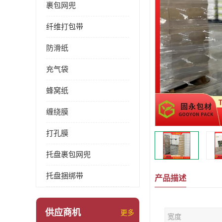
裹包网兜
纤维打包带
防滑纸
充气袋
蜂窝纸
缠绕膜
打孔膜
托盘裹包网兜
托盘捆绑带
产品描述
供应商机
更多
宽度