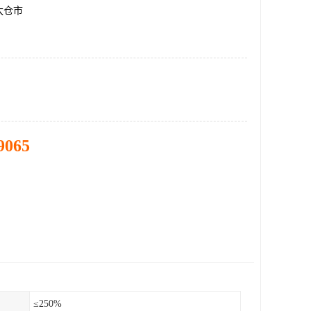
太仓市
9065
≤250%