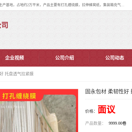
双忠包装材料（苏州）有限公司是上海双忠包装材料设立在苏州太仓的生产基地，占地约2万平米，产品主要有打孔缠绕膜，拉伸蜂窝纸，集装箱充气袋，滑托板，打包带，裹包网兜，防滑纸等箱体和托盘的运输和保护性包材。固永包材®，GooYon Pack®，是我们保护性包装材料的专属品牌。
公司
企业视频
公司介绍
公司动态
性好 托盘透气拉紧膜
固永包材 柔韧性好
面议
价格：
产品数量：
9999.00卷