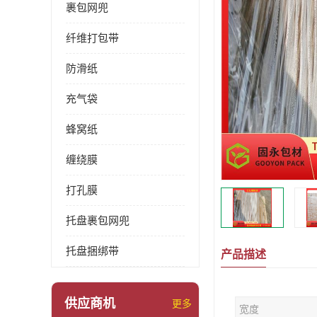
裹包网兜
纤维打包带
防滑纸
充气袋
蜂窝纸
缠绕膜
打孔膜
托盘裹包网兜
托盘捆绑带
产品描述
供应商机
更多
宽度