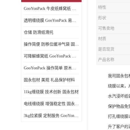
特性
GooYonPack 牛皮纸蜂窝纸 循环使用
形状
透明缠绕膜 GooYonPack 易撕扯不残留
可售卖地
仓储 防滑纸滑托
材质
操作简便 防移位缓冲气袋 固永包材
是否现货
可降解蜂窝纸 GooYonPack 循环使用
产品名称
GooYonPack 操作简单 原木浆蜂巢网格纸
我司固永包
固永包材 美观 礼品保护材料
绕膜以来，
11kg缠绕膜 技术创新 固永包材
水汽浸坏纸
电线缠绕膜 增强稳定性 固永包材
保护物品免
3kg拉紧膜 定制服务 GooYonPack
打孔缠绕膜
升了客户的