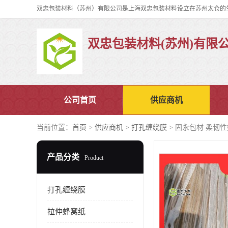
双忠包装材料(苏州)有限
公司首页
供应商机
当前位置：
首页
>
供应商机
>
打孔缠绕膜
> 固永包材 柔韧
产品分类
Product
打孔缠绕膜
拉伸蜂窝纸