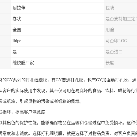
耐拉伸
包装
卷状
是否支持加工定
全国
用途
lldpe
可否印LOG
是
是否进口
缠绕膜厂家
长度
材的GY系列的打孔缠绕膜，有GY普通打孔膜，也有GY加强筋打孔膜，
从客户的实际使用中发现，其不仅可用在易腐坏的食品、饮料、鲜花等行
袋或纸箱，引起货物的污染或者纸箱的倒塌。
受损坏，提高客户满意度
以其出色的保护性能，能够确保物品在运输和仓储过程中免受损坏。这种
满意度和忠诚度。选择打孔缠绕膜，就是选择了对物品负责、对客户负责