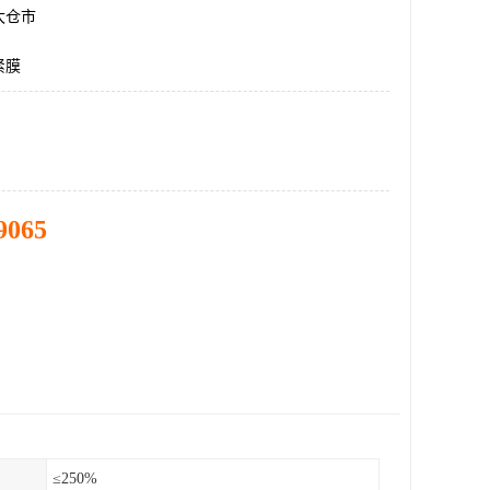
太仓市
紧膜
9065
≤250%