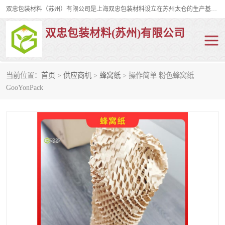
双忠包装材料（苏州）有限公司是上海双忠包装材料设立在苏州太仓的生产基地，占地约2万平米，产品主要有打孔缠绕膜，拉伸蜂窝纸，集装箱充气袋，滑托板，打包带，裹包网兜，防滑纸等箱体和托盘的运输和保护性包材。固永包材®，GooYon Pack®，是我们保护性包装材料的专属品牌。
双忠包装材料(苏州)有限公司
当前位置：
首页
>
供应商机
>
蜂窝纸
> 操作简单 粉色蜂窝纸
打孔缠绕膜
拉伸蜂窝纸
GooYonPack
裹包网兜
纤维打包带
防滑纸
充气袋
蜂窝纸
缠绕膜
打孔膜
托盘裹包网兜
托盘捆绑带