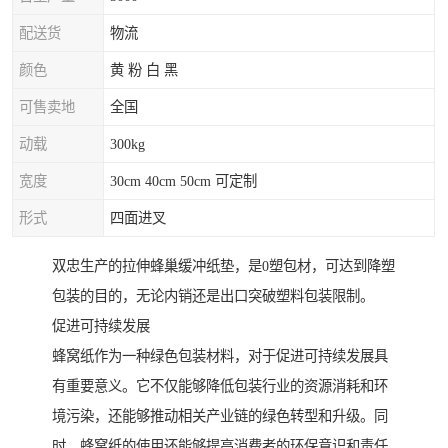
配送货
物流
颜色
黄 粉 白 黑
可售卖地
全国
动载
300kg
宽度
30cm 40cm 50cm 可定制
形式
四面进叉
双忠生产的拉伸蜂巢缓冲纸垫，是0塑包材，可达到降塑
包装的目的，无论内销还是出口突破塑料包装限制。
促进可持续发展
蜂窝纸作为一种绿色包装材料，对于促进可持续发展具
有重要意义。它不仅能够降低包装行业的资源消耗和环
境污染，还能够推动相关产业链的绿色转型和升级。同
时，蜂窝纸的使用还能够提高消费者的环保意识和责任