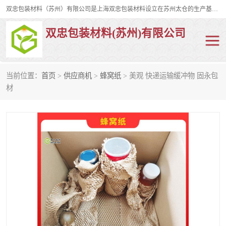
双忠包装材料（苏州）有限公司是上海双忠包装材料设立在苏州太仓的生产基地，占地约2万平米，产品主要有打孔缠绕膜，拉伸蜂窝纸，集装箱充气袋，滑托板，打包带，裹包网兜，防滑纸等箱体和托盘的运输和保护性包材。固永包材®，GooYon Pack®，是我们保护性包装材料的专属品牌。
双忠包装材料(苏州)有限公司
当前位置：
首页
>
供应商机
>
蜂窝纸
> 美观 快递运输缓冲物 固永包
打孔缠绕膜
拉伸蜂窝纸
材
裹包网兜
纤维打包带
防滑纸
充气袋
蜂窝纸
缠绕膜
打孔膜
托盘裹包网兜
托盘捆绑带