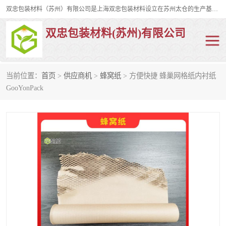
双忠包装材料（苏州）有限公司是上海双忠包装材料设立在苏州太仓的生产基地，占地约2万平米，产品主要有打孔缠绕膜，拉伸蜂窝纸，集装箱充气袋，滑托板，打包带，裹包网兜，防滑纸等箱体和托盘的运输和保护性包材。固永包材®，GooYon Pack®，是我们保护性包装材料的专属品牌。
双忠包装材料(苏州)有限公司
当前位置：
首页
>
供应商机
>
蜂窝纸
> 方便快捷 蜂巢网格纸内衬纸
打孔缠绕膜
拉伸蜂窝纸
GooYonPack
裹包网兜
纤维打包带
防滑纸
充气袋
蜂窝纸
缠绕膜
打孔膜
托盘裹包网兜
托盘捆绑带