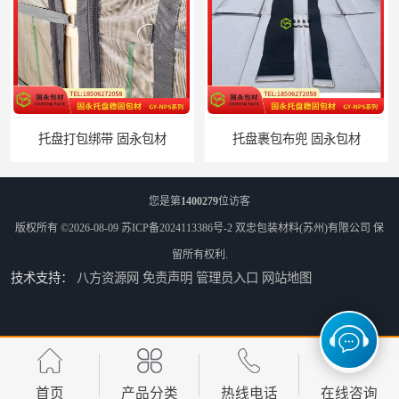
托盘打包绑带 固永包材
托盘裹包布兜 固永包材
您是第
1400279
位访客
版权所有 ©2026-08-09
苏ICP备2024113386号-2
双忠包装材料(苏州)有限公司
保
留所有权利.
技术支持：
八方资源网
免责声明
管理员入口
网站地图
蔬菜透气运输固定
蜂巢网格纸如何包裹 固永包材
首页
产品分类
热线电话
在线咨询