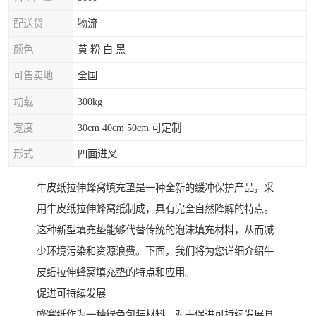
配送货
物流
颜色
黄 粉 白 黑
可售卖地
全国
动载
300kg
宽度
30cm 40cm 50cm 可定制
形式
四面进叉
牛皮纸拉伸蜂窝填充垫是一种全新的缓冲保护产品，采
用牛皮纸拉伸蜂窝纸制成，具有完全自然降解的特点。
这种新型填充垫能够代替传统的泡沫填充材料，从而减
少环境污染和资源浪费。下面，我们将为您详细介绍牛
皮纸拉伸蜂窝填充垫的特点和应用。
促进可持续发展
蜂窝纸作为一种绿色包装材料，对于促进可持续发展具