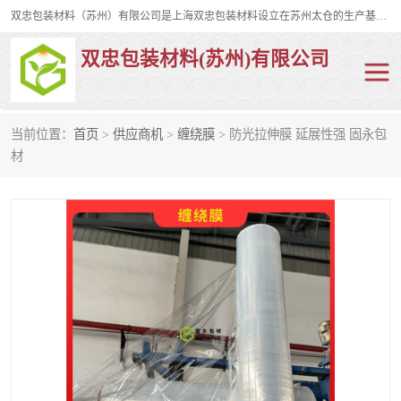
双忠包装材料（苏州）有限公司是上海双忠包装材料设立在苏州太仓的生产基地，占地约2万平米，产品主要有打孔缠绕膜，拉伸蜂窝纸，集装箱充气袋，滑托板，打包带，裹包网兜，防滑纸等箱体和托盘的运输和保护性包材。固永包材®，GooYon Pack®，是我们保护性包装材料的专属品牌。
双忠包装材料(苏州)有限公司
当前位置：
首页
>
供应商机
>
缠绕膜
> 防光拉伸膜 延展性强 固永包
打孔缠绕膜
拉伸蜂窝纸
材
裹包网兜
纤维打包带
防滑纸
充气袋
蜂窝纸
缠绕膜
打孔膜
托盘裹包网兜
托盘捆绑带