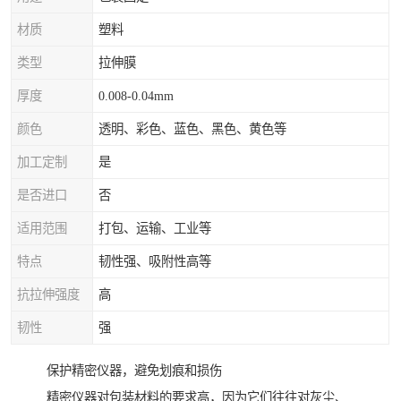
材质
塑料
类型
拉伸膜
厚度
0.008-0.04mm
颜色
透明、彩色、蓝色、黑色、黄色等
加工定制
是
是否进口
否
适用范围
打包、运输、工业等
特点
韧性强、吸附性高等
抗拉伸强度
高
韧性
强
保护精密仪器，避免划痕和损伤
精密仪器对包装材料的要求高，因为它们往往对灰尘、