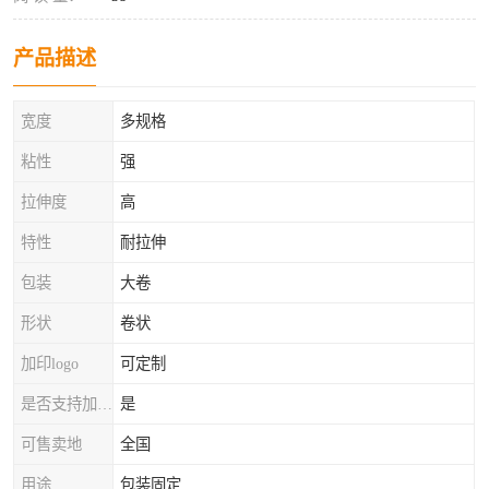
产品描述
宽度
多规格
粘性
强
拉伸度
高
特性
耐拉伸
包装
大卷
形状
卷状
加印logo
可定制
是否支持加工定制
是
可售卖地
全国
用途
包装固定