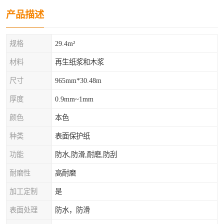
产品描述
规格
29.4m²
材料
再生纸浆和木浆
尺寸
965mm*30.48m
厚度
0.9mm~1mm
颜色
本色
种类
表面保护纸
功能
防水,防滑,耐磨,防刮
耐磨性
高耐磨
加工定制
是
表面处理
防水，防滑