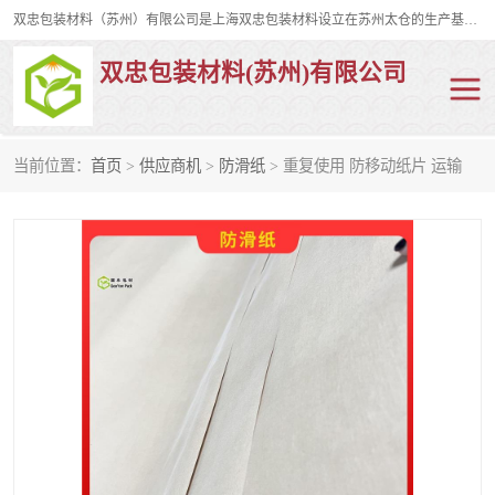
双忠包装材料（苏州）有限公司是上海双忠包装材料设立在苏州太仓的生产基地，占地约2万平米，产品主要有打孔缠绕膜，拉伸蜂窝纸，集装箱充气袋，滑托板，打包带，裹包网兜，防滑纸等箱体和托盘的运输和保护性包材。固永包材®，GooYon Pack®，是我们保护性包装材料的专属品牌。
双忠包装材料(苏州)有限公司
当前位置：
首页
>
供应商机
>
防滑纸
> 重复使用 防移动纸片 运输
打孔缠绕膜
拉伸蜂窝纸
裹包网兜
纤维打包带
防滑纸
充气袋
蜂窝纸
缠绕膜
打孔膜
托盘裹包网兜
托盘捆绑带