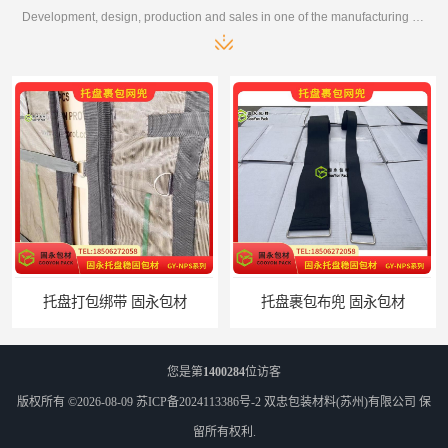
Development, design, production and sales in one of the manufacturing enterprises
托盘裹包布兜 固永包材
蔬菜透气运输固定
您是第
1400284
位访客
版权所有 ©2026-08-09
苏ICP备2024113386号-2
双忠包装材料(苏州)有限公司
保
留所有权利.