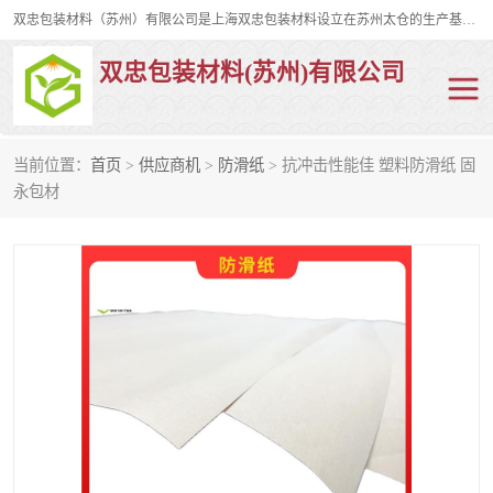
双忠包装材料（苏州）有限公司是上海双忠包装材料设立在苏州太仓的生产基地，占地约2万平米，产品主要有打孔缠绕膜，拉伸蜂窝纸，集装箱充气袋，滑托板，打包带，裹包网兜，防滑纸等箱体和托盘的运输和保护性包材。固永包材®，GooYon Pack®，是我们保护性包装材料的专属品牌。
双忠包装材料(苏州)有限公司
当前位置：
首页
>
供应商机
>
防滑纸
> 抗冲击性能佳 塑料防滑纸 固
打孔缠绕膜
拉伸蜂窝纸
永包材
裹包网兜
纤维打包带
防滑纸
充气袋
蜂窝纸
缠绕膜
打孔膜
托盘裹包网兜
托盘捆绑带