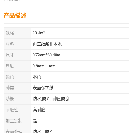
产品描述
规格
29.4m²
材料
再生纸浆和木浆
尺寸
965mm*30.48m
厚度
0.9mm~1mm
颜色
本色
种类
表面保护纸
功能
防水,防滑,耐磨,防刮
耐磨性
高耐磨
加工定制
是
表面处理
防水，防滑