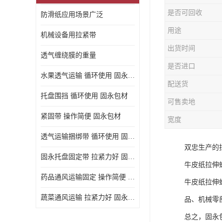
是否可回收
防滑纸应用场景广泛
用途
机械设备用拉紧带
出货时间
透气缠绕膜的重量
是否进口
水果透气运输 循环使用 固永包材
配送货
托盘围挡 循环使用 固永包材
可售卖地
紧固带 操作简便 固永包材
宽度
透气运输捆绑带 循环使用 固永包材
双忠生产的
固永托盘固定带 拉紧力好 固永包材
牛皮纸拉伸
药品通风运输固定 操作简便 固永包材
牛皮纸拉伸
蔬菜通风运输 拉紧力好 固永包材
品、机械零
总之，固永