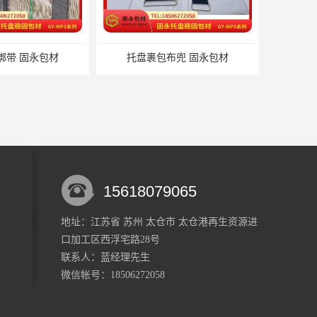
托盘裹包布兜 固永包材
15618079065
地址：江苏省 苏州 太仓市 太仓港再生资源进
口加工区西浮宅路28号
材料 固永包材
蔬菜透气运输固定 操作简便 固永包材
联系人：蓝经理
先生
微信帐号：18506272058