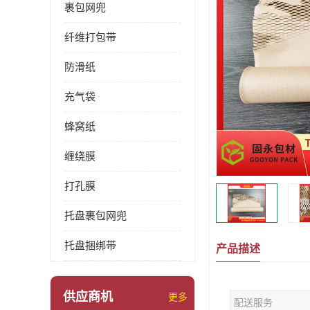
裹包网兜
纤维打包带
防滑纸
充气袋
蜂窝纸
缠绕膜
打孔膜
托盘裹包网兜
托盘捆绑带
产品描述
供应商机
更多
配送服务