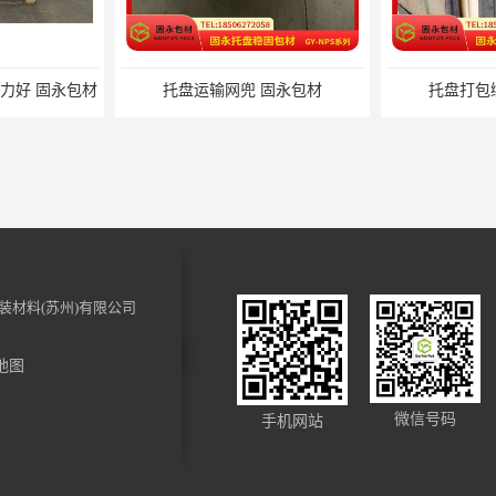
输网兜 固永包材
托盘打包绑带 固永包材
装材料(苏州)有限公司
地图
裹 固永包材
电动蜂窝纸拉伸机 固永包材
化妆品装饰
微信号码
手机网站