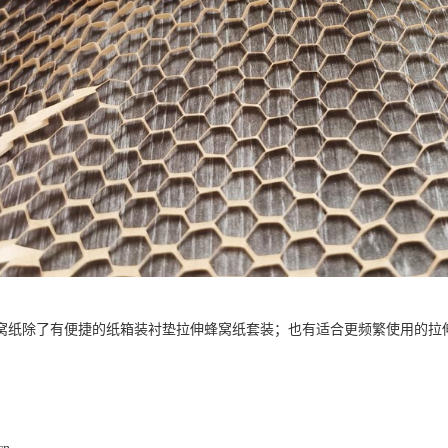
窝纸除了有便捷的纸箱装衬垫拉伸蜂窝纸套装；也有适合更频繁使用的拉
。