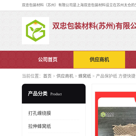
双忠包装材料(苏州)有限
公司首页
供应商机
当前位置：
首页
>
供应商机
>
蜂窝纸
> 产品保护纸 方便快捷 Go
产品分类
Product
打孔缠绕膜
拉伸蜂窝纸