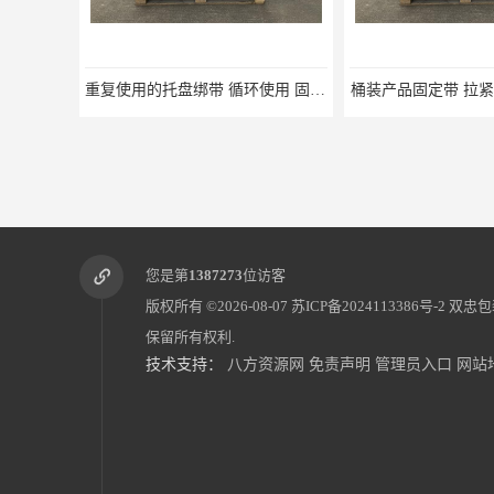
重复使用的托盘绑带 循环使用 固永包材
桶装产品固定带 拉紧力好 固永包材
托盘运
您是第
1387273
位访客
版权所有 ©2026-08-07
苏ICP备2024113386号-2
双忠包
保留所有权利.
技术支持：
八方资源网
免责声明
管理员入口
网站
蔬菜透气运输固定
蜂巢网格纸如何包