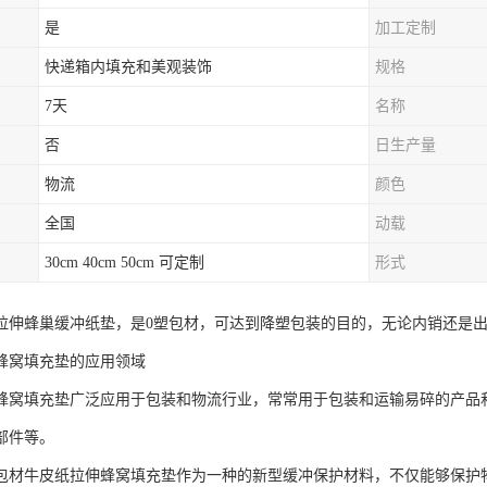
是
加工定制
快递箱内填充和美观装饰
规格
7天
名称
否
日生产量
物流
颜色
全国
动载
30cm 40cm 50cm 可定制
形式
拉伸蜂巢缓冲纸垫，是0塑包材，可达到降塑包装的目的，无论内销还是
蜂窝填充垫的应用领域
蜂窝填充垫广泛应用于包装和物流行业，常常用于包装和运输易碎的产品
部件等。
包材牛皮纸拉伸蜂窝填充垫作为一种的新型缓冲保护材料，不仅能够保护