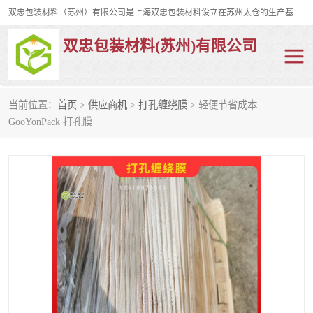
双忠包装材料（苏州）有限公司是上海双忠包装材料设立在苏州太仓的生产基地，占地约2万平米，产品主要有打孔缠绕膜，拉伸蜂窝纸，集装箱充气袋，滑托板，打包带，裹包网兜，防滑纸等箱体和托盘的运输和保护性包材。固永包材®，GooYon Pack®，是我们保护性包装材料的专属品牌。
双忠包装材料(苏州)有限公司
当前位置：
首页
>
供应商机
>
打孔缠绕膜
> 轻便节省成本
打孔缠绕膜
拉伸蜂窝纸
GooYonPack 打孔膜
裹包网兜
纤维打包带
防滑纸
充气袋
蜂窝纸
缠绕膜
打孔膜
托盘裹包网兜
托盘捆绑带