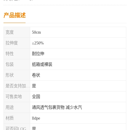
产品描述
宽度
50cm
拉伸度
≤250%
特性
耐拉伸
包装
纸箱或裸装
形状
卷状
是否支持加工定制
是
可售卖地
全国
用途
通风透气包裹货物 减少水汽
材质
lldpe
可否印LOG
是